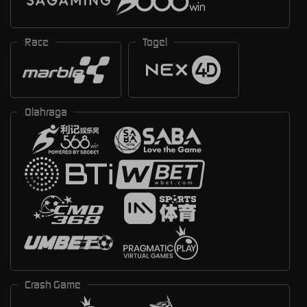
Race
Togel
Olahraga
Crash Game