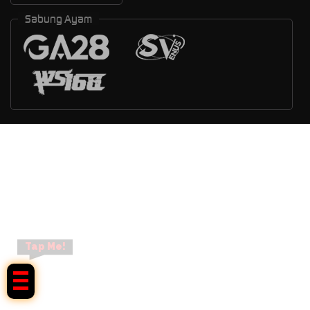
Sabung Ayam
Tap Me!