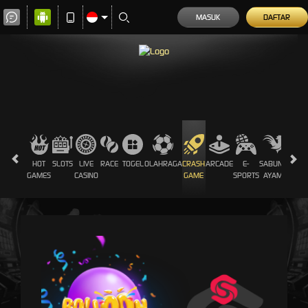
MASUK
DAFTAR
HOT
SLOTS
LIVE
RACE
TOGEL
OLAHRAGA
CRASH
ARCADE
E-
SABUNG
PROM
GAMES
CASINO
GAME
SPORTS
AYAM