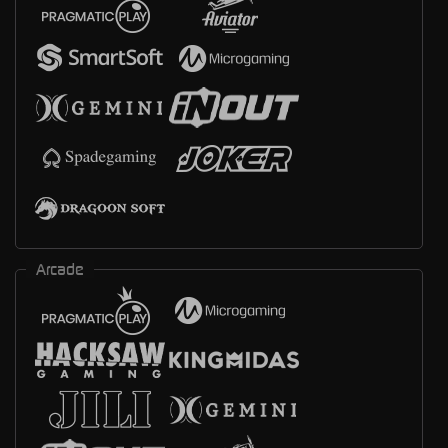
Arcade