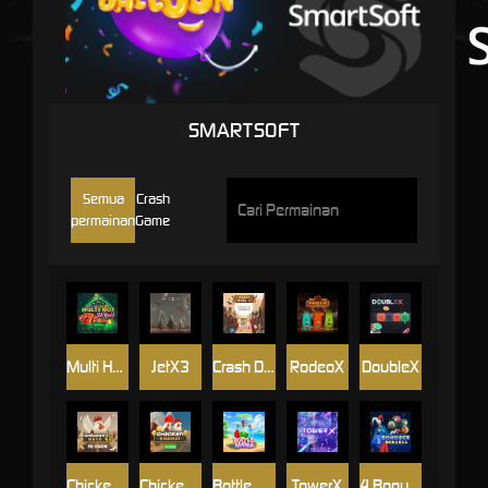
SMARTSOFT
Semua
Crash
permainan
Game
Multi Hot Wheel
JetX3
Crash Duel X
RodeoX
DoubleX
ChickenWays
Chicken Highway
Bottle Mania
TowerX
4 Bonuses Bonanza