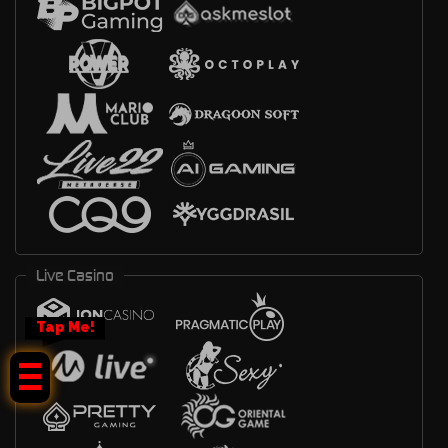
Live Casino
Tap Me!