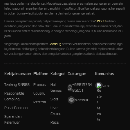
menjaga performa tetap lancar. Mau akses pagi, siang, atau malam, pengalaman bermain
tetap responsif tanpa hambatan yang bikin mood turun. Buat banyak pengguna, hal seperti
ini bukan bonus—tapi kebutuhan utama dan tentunya sangat sakral.
Dari sisi pengalaman pribadi, hal pertama yang terasa saat mencoba
SINS88
adalah
interface yang clean dan tidak ribet. Semua menu tertata rapi, akses fitur terasa cepat, dan
keseluruhan sistem terlihat dibangun dengan teknologi yang serius, bukan asal online lalu
jalan.
Singkatnya, kalau bicara platform
Game Pg
new server Indonesia, nama Sins88 tentunya
layak masuk daftar yang patut diperhitungkan. Bukan karena gimmick, tapi karena kualitas
server, kenyamanan akses, dan pengalaman user yang terasa beda dari awal masuk.
Kebijaksanaan
Platform
Kategori
Dukungan
Komunitas
Tentang SINS88
Promosi
Hot
+62815334
Line
Games
86651
Responsible
Loyalty
Gambling
Slots
sinsss88
Referral
Pusat Bantuan
Live
Casino
Syarat dan
Ketentuan
Race