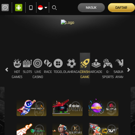
MASUK
DAFTAR
HOT
SLOTS
LIVE
RACE
TOGEL
OLAHRAGA
CRASH
ARCADE
E-
SABUNG
PROM
GAMES
CASINO
GAME
SPORTS
AYAM
i
i
i
i
i
i