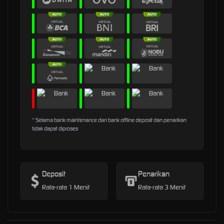
* Selama bank maintenance dan bank offline deposit dan penarikan
tidak dapat diproses
Deposit
Penarikan
Rata-rata 1 Menit
Rata-rata 3 Menit