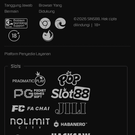
Tanggung Jawab
Browser Yang
Bermain
Didukung
©2026 SINS88. Hak cipta
dilindungi | 18+
Platform Penyedia Layanan
Slots