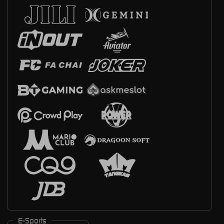
E-Sports